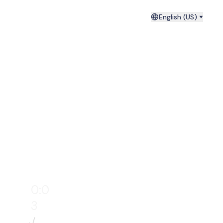
English (US)
0:0
4
/