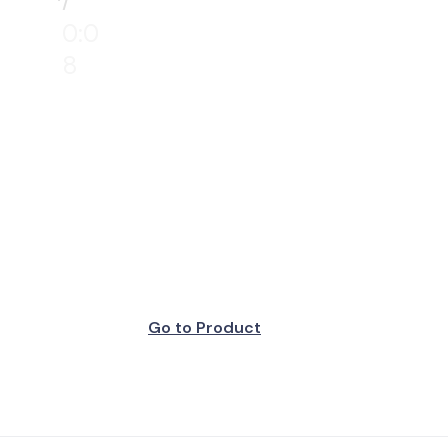
0:0
8
Go to Product